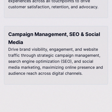
experiences across all touchpoints to drive
customer satisfaction, retention, and advocacy.​​​​‌ ‍ ​‍​‍‌‍ ‌ ​‍‌‍‍‌‌‍‌ ‌‍‍‌‌‍ ‍​‍​‍​ ‍‍​‍​‍‌ ​ ‌‍​‌‌‍ ‍‌‍‍‌‌ ‌​‌ ‍‌​‍ ‍‌‍‍‌‌‍ ​‍​‍​‍ ​​‍​‍‌‍‍​‌ ​‍‌‍‌‌‌‍‌‍​‍​‍​ ‍‍​‍​‍‌‍‍​‌ ‌​‌ ‌​‌ ​​‌ ​ ​ ‍‍​‍ ​‍ ‌‍​‌‌ ​​‌ ​​‌ ​ ‌‍ ‌‍ ​‌ ‌‌‌ ‌​‌‍‌‌‌‍ ​‌ ‍‌​‍ ‌‌‍‌​‌‍‌‌‌ ‌‍​‍ ‍‌ ​ ‌‍​‌‌‍ ‍‌‍‍‌‌ ‌​‌ ‍‌​‍ ‍‌ ​ ‌ ‌​‌ ‌‌‌‍‌​‌‍‍‌‌‍ ​‍ ‌‍‍‌‌‍ ‍‌ ‌​‌‍‌‌‌‍ ‍‌ ‌​​‍ ‌‍‌‌‌‍‌​‌‍‍‌‌ ‌​​‍ ‌‍ ‌‌‍ ‌‍‌​‌‍‌‌​ ‌‌ ​​‌ ​‍‌‍‌‌‌ ​ ‌‍‌‌‌‍ ‍‌ ‌​‌‍​‌‌ ‌​‌‍‍‌‌‍ ‌‍ ‍​ ‍ ‌‍‍‌‌‍‌​​ ‌​ ‌ ‌‍‌‍‌‍​‍​ ​‍‌‍​‍​ ‍‌‌‍‌​​ ‌​​‍ ‌​ ​​‌‍​‌​ ‌‌​ ​​​‍ ‌​ ‌​‌‍‌‌‌‍‌‍‌‍‌‍​‍ ‌‌‍​‌​ ‍‌​ ​‌‌‍‌‌​‍ ‌‌‍​‍​ ‌ ‌‍‌‌​ ‌ ‌‍​‍​ ​‌​ ‌‌‌‍​‍‌‍​ ​ ‍​​ ‌ ​ ​‍​ ‍ ‌ ‌​‌ ‍‌‌ ​​‌‍‌‌​ ‌‌ ​ ‌‍‌‌‌ ​‍‌ ‌‍‌‍‍‌‌‍​ ‌‍‌‌‌ ​ ​ ‍ ‌ ​​‌‍​‌‌ ‌​‌‍‍​​ ‌‌ ​ ‌ ‌‌‌‍ ‌‌‍ ‌‌‍​‌‌ ​‍‌ ‍‌​ ‌‍​‍‌‍​‌‌ ​ ‌‍‌‌‌‌‌‌‌ ​‍‌‍ ​​ ‌‌‍‍​‌ ‌​‌ ‌​‌ ​​‌ ​ ​‍‌‌​ ​ ‌​​‌​‍‌‌​ ​‍‌​‌‍​‍‌‌​ ​‍‌​‌‍‌‍​‌‌ ​​‌ ​​‌ ​ ‌‍ ‌‍ ​‌ ‌‌‌ ‌​‌‍‌‌‌‍ ​‌ ‍‌​‍ ‌‌‍‌​‌‍‌‌‌ ‌‍​‍ ‍‌ ​ ‌‍​‌‌‍ ‍‌‍‍‌‌ ‌​‌ ‍‌​‍ ‍‌ ​ ‌ ‌​‌ ‌‌‌‍‌​‌‍‍‌‌‍ ​‍‌‍‌‍‍‌‌‍‌​​ ‌​ ‌ ‌‍‌‍‌‍​‍​ ​‍‌‍​‍​ ‍‌‌‍‌​​ ‌​​‍ ‌​ ​​‌‍​‌​ ‌‌​ ​​​‍ ‌​ ‌​‌‍‌‌‌‍‌‍‌‍‌‍​‍ ‌‌‍​‌​ ‍‌​ ​‌‌‍‌‌​‍ ‌‌‍​‍​ ‌ ‌‍‌‌​ ‌ ‌‍​‍​ ​‌​ ‌‌‌‍​‍‌‍​ ​ ‍​​ ‌ ​ ​‍​‍‌‍‌ ‌​‌ ‍‌‌ ​​‌‍‌‌​ ‌‌ ​ ‌‍‌‌‌ ​‍‌ ‌‍‌‍‍‌‌‍​ ‌‍‌‌‌ ​ ​‍‌‍‌ ​​‌‍​‌‌ ‌​‌‍‍​​ ‌‌ ​ ‌ ‌‌‌‍ ‌‌‍ ‌‌‍​‌‌ ​‍‌ ‍‌​‍​‍‌ ‌
Campaign Management, SEO & Social
Media​​​​‌ ‍ ​‍​‍‌‍ ‌ ​‍‌‍‍‌‌‍‌ ‌‍‍‌‌‍ ‍​‍​‍​ ‍‍​‍​‍‌ ​ ‌‍​‌‌‍ ‍‌‍‍‌‌ ‌​‌ ‍‌​‍ ‍‌‍‍‌‌‍ ​‍​‍​‍ ​​‍​‍‌‍‍​‌ ​‍‌‍‌‌‌‍‌‍​‍​‍​ ‍‍​‍​‍‌‍‍​‌ ‌​‌ ‌​‌ ​​‌ ​ ​ ‍‍​‍ ​‍ ‌‍​‌‌ ​​‌ ​​‌ ​ ‌‍ ‌‍ ​‌ ‌‌‌ ‌​‌‍‌‌‌‍ ​‌ ‍‌​‍ ‌‌‍‌​‌‍‌‌‌ ‌‍​‍ ‍‌ ​ ‌‍​‌‌‍ ‍‌‍‍‌‌ ‌​‌ ‍‌​‍ ‍‌ ​ ‌ ‌​‌ ‌‌‌‍‌​‌‍‍‌‌‍ ​‍ ‌‍‍‌‌‍ ‍‌ ‌​‌‍‌‌‌‍ ‍‌ ‌​​‍ ‌‍‌‌‌‍‌​‌‍‍‌‌ ‌​​‍ ‌‍ ‌‌‍ ‌‍‌​‌‍‌‌​ ‌‌ ​​‌ ​‍‌‍‌‌‌ ​ ‌‍‌‌‌‍ ‍‌ ‌​‌‍​‌‌ ‌​‌‍‍‌‌‍ ‌‍ ‍​ ‍ ‌‍‍‌‌‍‌​​ ‌​ ‌ ‌‍​ ​ ‌ ​ ‌​​ ‍​​ ‌ ​ ​‍‌‍​‍​‍ ‌‌‍‌‌​ ‍‌​ ​‍​ ‍​​‍ ‌​ ‌​‌‍‌‌‌‍​‍​ ​ ​‍ ‌‌‍​‍​ ​‍‌‍‌‍​ ‌ ​‍ ‌​ ​‌‌‍​ ​ ‌ ​ ​ ​ ‍‌‌‍‌‌​ ​‌‌‍​‍​ ‌‌​ ‌‍​ ‌‍​ ​‌​ ‍ ‌ ‌​‌ ‍‌‌ ​​‌‍‌‌​ ‌‌ ​ ‌‍‌‌‌ ​‍‌ ‌‍‌‍‍‌‌‍​ ‌‍‌‌‌ ​ ​ ‍ ‌ ​​‌‍​‌‌ ‌​‌‍‍​​ ‌‌ ‌​‌‍‍‌‌ ‌​‌‍ ​‌‍‌‌​ ‌‍​‍‌‍​‌‌ ​ ‌‍‌‌‌‌‌‌‌ ​‍‌‍ ​​ ‌‌‍‍​‌ ‌​‌ ‌​‌ ​​‌ ​ ​‍‌‌​ ​ ‌​​‌​‍‌‌​ ​‍‌​‌‍​‍‌‌​ ​‍‌​‌‍‌‍​‌‌ ​​‌ ​​‌ ​ ‌‍ ‌‍ ​‌ ‌‌‌ ‌​‌‍‌‌‌‍ ​‌ ‍‌​‍ ‌‌‍‌​‌‍‌‌‌ ‌‍​‍ ‍‌ ​ ‌‍​‌‌‍ ‍‌‍‍‌‌ ‌​‌ ‍‌​‍ ‍‌ ​ ‌ ‌​‌ ‌‌‌‍‌​‌‍‍‌‌‍ ​‍‌‍‌‍‍‌‌‍‌​​ ‌​ ‌ ‌‍​ ​ ‌ ​ ‌​​ ‍​​ ‌ ​ ​‍‌‍​‍​‍ ‌‌‍‌‌​ ‍‌​ ​‍​ ‍​​‍ ‌​ ‌​‌‍‌‌‌‍​‍​ ​ ​‍ ‌‌‍​‍​ ​‍‌‍‌‍​ ‌ ​‍ ‌​ ​‌‌‍​ ​ ‌ ​ ​ ​ ‍‌‌‍‌‌​ ​‌‌‍​‍​ ‌‌​ ‌‍​ ‌‍​ ​‌​‍‌‍‌ ‌​‌ ‍‌‌ ​​‌‍‌‌​ ‌‌ ​ ‌‍‌‌‌ ​‍‌ ‌‍‌‍‍‌‌‍​ ‌‍‌‌‌ ​ ​‍‌‍‌ ​​‌‍​‌‌ ‌​‌‍‍​​ ‌‌ ‌​‌‍‍‌‌ ‌​‌‍ ​‌‍‌‌​‍​‍‌ ‌
Drive brand visibility, engagement, and website
traffic through strategic campaign management,
search engine optimization (SEO), and social
media marketing, maximizing online presence and
audience reach across digital channels.​​​​‌ ‍ ​‍​‍‌‍ ‌ ​‍‌‍‍‌‌‍‌ ‌‍‍‌‌‍ ‍​‍​‍​ ‍‍​‍​‍‌ ​ ‌‍​‌‌‍ ‍‌‍‍‌‌ ‌​‌ ‍‌​‍ ‍‌‍‍‌‌‍ ​‍​‍​‍ ​​‍​‍‌‍‍​‌ ​‍‌‍‌‌‌‍‌‍​‍​‍​ ‍‍​‍​‍‌‍‍​‌ ‌​‌ ‌​‌ ​​‌ ​ ​ ‍‍​‍ ​‍ ‌‍​‌‌ ​​‌ ​​‌ ​ ‌‍ ‌‍ ​‌ ‌‌‌ ‌​‌‍‌‌‌‍ ​‌ ‍‌​‍ ‌‌‍‌​‌‍‌‌‌ ‌‍​‍ ‍‌ ​ ‌‍​‌‌‍ ‍‌‍‍‌‌ ‌​‌ ‍‌​‍ ‍‌ ​ ‌ ‌​‌ ‌‌‌‍‌​‌‍‍‌‌‍ ​‍ ‌‍‍‌‌‍ ‍‌ ‌​‌‍‌‌‌‍ ‍‌ ‌​​‍ ‌‍‌‌‌‍‌​‌‍‍‌‌ ‌​​‍ ‌‍ ‌‌‍ ‌‍‌​‌‍‌‌​ ‌‌ ​​‌ ​‍‌‍‌‌‌ ​ ‌‍‌‌‌‍ ‍‌ ‌​‌‍​‌‌ ‌​‌‍‍‌‌‍ ‌‍ ‍​ ‍ ‌‍‍‌‌‍‌​​ ‌​ ‌ ‌‍​ ​ ‌ ​ ‌​​ ‍​​ ‌ ​ ​‍‌‍​‍​‍ ‌‌‍‌‌​ ‍‌​ ​‍​ ‍​​‍ ‌​ ‌​‌‍‌‌‌‍​‍​ ​ ​‍ ‌‌‍​‍​ ​‍‌‍‌‍​ ‌ ​‍ ‌​ ​‌‌‍​ ​ ‌ ​ ​ ​ ‍‌‌‍‌‌​ ​‌‌‍​‍​ ‌‌​ ‌‍​ ‌‍​ ​‌​ ‍ ‌ ‌​‌ ‍‌‌ ​​‌‍‌‌​ ‌‌ ​ ‌‍‌‌‌ ​‍‌ ‌‍‌‍‍‌‌‍​ ‌‍‌‌‌ ​ ​ ‍ ‌ ​​‌‍​‌‌ ‌​‌‍‍​​ ‌‌ ​ ‌ ‌‌‌‍ ‌‌‍ ‌‌‍​‌‌ ​‍‌ ‍‌​ ‌‍​‍‌‍​‌‌ ​ ‌‍‌‌‌‌‌‌‌ ​‍‌‍ ​​ ‌‌‍‍​‌ ‌​‌ ‌​‌ ​​‌ ​ ​‍‌‌​ ​ ‌​​‌​‍‌‌​ ​‍‌​‌‍​‍‌‌​ ​‍‌​‌‍‌‍​‌‌ ​​‌ ​​‌ ​ ‌‍ ‌‍ ​‌ ‌‌‌ ‌​‌‍‌‌‌‍ ​‌ ‍‌​‍ ‌‌‍‌​‌‍‌‌‌ ‌‍​‍ ‍‌ ​ ‌‍​‌‌‍ ‍‌‍‍‌‌ ‌​‌ ‍‌​‍ ‍‌ ​ ‌ ‌​‌ ‌‌‌‍‌​‌‍‍‌‌‍ ​‍‌‍‌‍‍‌‌‍‌​​ ‌​ ‌ ‌‍​ ​ ‌ ​ ‌​​ ‍​​ ‌ ​ ​‍‌‍​‍​‍ ‌‌‍‌‌​ ‍‌​ ​‍​ ‍​​‍ ‌​ ‌​‌‍‌‌‌‍​‍​ ​ ​‍ ‌‌‍​‍​ ​‍‌‍‌‍​ ‌ ​‍ ‌​ ​‌‌‍​ ​ ‌ ​ ​ ​ ‍‌‌‍‌‌​ ​‌‌‍​‍​ ‌‌​ ‌‍​ ‌‍​ ​‌​‍‌‍‌ ‌​‌ ‍‌‌ ​​‌‍‌‌​ ‌‌ ​ ‌‍‌‌‌ ​‍‌ ‌‍‌‍‍‌‌‍​ ‌‍‌‌‌ ​ ​‍‌‍‌ ​​‌‍​‌‌ ‌​‌‍‍​​ ‌‌ ​ ‌ ‌‌‌‍ ‌‌‍ ‌‌‍​‌‌ ​‍‌ ‍‌​‍​‍‌ ‌