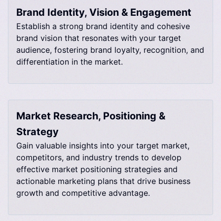
Brand Identity, Vision & Engagement​​​​‌ ‍ ​‍​‍‌‍ ‌ ​‍‌‍‍‌‌‍‌ ‌‍‍‌‌‍ ‍​‍​‍​ ‍‍​‍​‍‌ ​ ‌‍​‌‌‍ ‍‌‍‍‌‌ ‌​‌ ‍‌​‍ ‍‌‍‍‌‌‍ ​‍​‍​‍ ​​‍​‍‌‍‍​‌ ​‍‌‍‌‌‌‍‌‍​‍​‍​ ‍‍​‍​‍‌‍‍​‌ ‌​‌ ‌​‌ ​​‌ ​ ​ ‍‍​‍ ​‍ ‌‍​‌‌ ​​‌ ​​‌ ​ ‌‍ ‌‍ ​‌ ‌‌‌ ‌​‌‍‌‌‌‍ ​‌ ‍‌​‍ ‌‌‍‌​‌‍‌‌‌ ‌‍​‍ ‍‌ ​ ‌‍​‌‌‍ ‍‌‍‍‌‌ ‌​‌ ‍‌​‍ ‍‌ ​ ‌ ‌​‌ ‌‌‌‍‌​‌‍‍‌‌‍ ​‍ ‌‍‍‌‌‍ ‍‌ ‌​‌‍‌‌‌‍ ‍‌ ‌​​‍ ‌‍‌‌‌‍‌​‌‍‍‌‌ ‌​​‍ ‌‍ ‌‌‍ ‌‍‌​‌‍‌‌​ ‌‌ ​​‌ ​‍‌‍‌‌‌ ​ ‌‍‌‌‌‍ ‍‌ ‌​‌‍​‌‌ ‌​‌‍‍‌‌‍ ‌‍ ‍​ ‍ ‌‍‍‌‌‍‌​​ ‌​ ‌‌‌‍​‍​ ​‌‌‍‌‌‌‍‌‌‌‍​ ​ ‌ ‌‍‌‍​‍ ‌‌‍​‌‌‍​ ​ ‌​​ ‌​​‍ ‌​ ‌​​ ‍‌​ ‍​​ ‌​​‍ ‌​ ‍​‌‍​‌​ ‌ ​ ​‍​‍ ‌‌‍​ ‌‍​ ​ ‌‍‌‍​‌​ ‍‌‌‍‌‍​ ‌‌‌‍​‌‌‍‌‌​ ‌ ​ ​​‌‍‌​​ ‍ ‌ ‌​‌ ‍‌‌ ​​‌‍‌‌​ ‌‌ ​ ‌‍‌‌‌ ​‍‌ ‌‍‌‍‍‌‌‍​ ‌‍‌‌‌ ​ ​ ‍ ‌ ​​‌‍​‌‌ ‌​‌‍‍​​ ‌‌ ‌​‌‍‍‌‌ ‌​‌‍ ​‌‍‌‌​ ‌‍​‍‌‍​‌‌ ​ ‌‍‌‌‌‌‌‌‌ ​‍‌‍ ​​ ‌‌‍‍​‌ ‌​‌ ‌​‌ ​​‌ ​ ​‍‌‌​ ​ ‌​​‌​‍‌‌​ ​‍‌​‌‍​‍‌‌​ ​‍‌​‌‍‌‍​‌‌ ​​‌ ​​‌ ​ ‌‍ ‌‍ ​‌ ‌‌‌ ‌​‌‍‌‌‌‍ ​‌ ‍‌​‍ ‌‌‍‌​‌‍‌‌‌ ‌‍​‍ ‍‌ ​ ‌‍​‌‌‍ ‍‌‍‍‌‌ ‌​‌ ‍‌​‍ ‍‌ ​ ‌ ‌​‌ ‌‌‌‍‌​‌‍‍‌‌‍ ​‍‌‍‌‍‍‌‌‍‌​​ ‌​ ‌‌‌‍​‍​ ​‌‌‍‌‌‌‍‌‌‌‍​ ​ ‌ ‌‍‌‍​‍ ‌‌‍​‌‌‍​ ​ ‌​​ ‌​​‍ ‌​ ‌​​ ‍‌​ ‍​​ ‌​​‍ ‌​ ‍​‌‍​‌​ ‌ ​ ​‍​‍ ‌‌‍​ ‌‍​ ​ ‌‍‌‍​‌​ ‍‌‌‍‌‍​ ‌‌‌‍​‌‌‍‌‌​ ‌ ​ ​​‌‍‌​​‍‌‍‌ ‌​‌ ‍‌‌ ​​‌‍‌‌​ ‌‌ ​ ‌‍‌‌‌ ​‍‌ ‌‍‌‍‍‌‌‍​ ‌‍‌‌‌ ​ ​‍‌‍‌ ​​‌‍​‌‌ ‌​‌‍‍​​ ‌‌ ‌​‌‍‍‌‌ ‌​‌‍ ​‌‍‌‌​‍​‍‌ ‌
Establish a strong brand identity and cohesive
brand vision that resonates with your target
audience, fostering brand loyalty, recognition, and
differentiation in the market.​​​​‌ ‍ ​‍​‍‌‍ ‌ ​‍‌‍‍‌‌‍‌ ‌‍‍‌‌‍ ‍​‍​‍​ ‍‍​‍​‍‌ ​ ‌‍​‌‌‍ ‍‌‍‍‌‌ ‌​‌ ‍‌​‍ ‍‌‍‍‌‌‍ ​‍​‍​‍ ​​‍​‍‌‍‍​‌ ​‍‌‍‌‌‌‍‌‍​‍​‍​ ‍‍​‍​‍‌‍‍​‌ ‌​‌ ‌​‌ ​​‌ ​ ​ ‍‍​‍ ​‍ ‌‍​‌‌ ​​‌ ​​‌ ​ ‌‍ ‌‍ ​‌ ‌‌‌ ‌​‌‍‌‌‌‍ ​‌ ‍‌​‍ ‌‌‍‌​‌‍‌‌‌ ‌‍​‍ ‍‌ ​ ‌‍​‌‌‍ ‍‌‍‍‌‌ ‌​‌ ‍‌​‍ ‍‌ ​ ‌ ‌​‌ ‌‌‌‍‌​‌‍‍‌‌‍ ​‍ ‌‍‍‌‌‍ ‍‌ ‌​‌‍‌‌‌‍ ‍‌ ‌​​‍ ‌‍‌‌‌‍‌​‌‍‍‌‌ ‌​​‍ ‌‍ ‌‌‍ ‌‍‌​‌‍‌‌​ ‌‌ ​​‌ ​‍‌‍‌‌‌ ​ ‌‍‌‌‌‍ ‍‌ ‌​‌‍​‌‌ ‌​‌‍‍‌‌‍ ‌‍ ‍​ ‍ ‌‍‍‌‌‍‌​​ ‌​ ‌‌‌‍​‍​ ​‌‌‍‌‌‌‍‌‌‌‍​ ​ ‌ ‌‍‌‍​‍ ‌‌‍​‌‌‍​ ​ ‌​​ ‌​​‍ ‌​ ‌​​ ‍‌​ ‍​​ ‌​​‍ ‌​ ‍​‌‍​‌​ ‌ ​ ​‍​‍ ‌‌‍​ ‌‍​ ​ ‌‍‌‍​‌​ ‍‌‌‍‌‍​ ‌‌‌‍​‌‌‍‌‌​ ‌ ​ ​​‌‍‌​​ ‍ ‌ ‌​‌ ‍‌‌ ​​‌‍‌‌​ ‌‌ ​ ‌‍‌‌‌ ​‍‌ ‌‍‌‍‍‌‌‍​ ‌‍‌‌‌ ​ ​ ‍ ‌ ​​‌‍​‌‌ ‌​‌‍‍​​ ‌‌ ​ ‌ ‌‌‌‍ ‌‌‍ ‌‌‍​‌‌ ​‍‌ ‍‌​ ‌‍​‍‌‍​‌‌ ​ ‌‍‌‌‌‌‌‌‌ ​‍‌‍ ​​ ‌‌‍‍​‌ ‌​‌ ‌​‌ ​​‌ ​ ​‍‌‌​ ​ ‌​​‌​‍‌‌​ ​‍‌​‌‍​‍‌‌​ ​‍‌​‌‍‌‍​‌‌ ​​‌ ​​‌ ​ ‌‍ ‌‍ ​‌ ‌‌‌ ‌​‌‍‌‌‌‍ ​‌ ‍‌​‍ ‌‌‍‌​‌‍‌‌‌ ‌‍​‍ ‍‌ ​ ‌‍​‌‌‍ ‍‌‍‍‌‌ ‌​‌ ‍‌​‍ ‍‌ ​ ‌ ‌​‌ ‌‌‌‍‌​‌‍‍‌‌‍ ​‍‌‍‌‍‍‌‌‍‌​​ ‌​ ‌‌‌‍​‍​ ​‌‌‍‌‌‌‍‌‌‌‍​ ​ ‌ ‌‍‌‍​‍ ‌‌‍​‌‌‍​ ​ ‌​​ ‌​​‍ ‌​ ‌​​ ‍‌​ ‍​​ ‌​​‍ ‌​ ‍​‌‍​‌​ ‌ ​ ​‍​‍ ‌‌‍​ ‌‍​ ​ ‌‍‌‍​‌​ ‍‌‌‍‌‍​ ‌‌‌‍​‌‌‍‌‌​ ‌ ​ ​​‌‍‌​​‍‌‍‌ ‌​‌ ‍‌‌ ​​‌‍‌‌​ ‌‌ ​ ‌‍‌‌‌ ​‍‌ ‌‍‌‍‍‌‌‍​ ‌‍‌‌‌ ​ ​‍‌‍‌ ​​‌‍​‌‌ ‌​‌‍‍​​ ‌‌ ​ ‌ ‌‌‌‍ ‌‌‍ ‌‌‍​‌‌ ​‍‌ ‍‌​‍​‍‌ ‌
Market Research, Positioning &
Strategy​​​​‌ ‍ ​‍​‍‌‍ ‌ ​‍‌‍‍‌‌‍‌ ‌‍‍‌‌‍ ‍​‍​‍​ ‍‍​‍​‍‌ ​ ‌‍​‌‌‍ ‍‌‍‍‌‌ ‌​‌ ‍‌​‍ ‍‌‍‍‌‌‍ ​‍​‍​‍ ​​‍​‍‌‍‍​‌ ​‍‌‍‌‌‌‍‌‍​‍​‍​ ‍‍​‍​‍‌‍‍​‌ ‌​‌ ‌​‌ ​​‌ ​ ​ ‍‍​‍ ​‍ ‌‍​‌‌ ​​‌ ​​‌ ​ ‌‍ ‌‍ ​‌ ‌‌‌ ‌​‌‍‌‌‌‍ ​‌ ‍‌​‍ ‌‌‍‌​‌‍‌‌‌ ‌‍​‍ ‍‌ ​ ‌‍​‌‌‍ ‍‌‍‍‌‌ ‌​‌ ‍‌​‍ ‍‌ ​ ‌ ‌​‌ ‌‌‌‍‌​‌‍‍‌‌‍ ​‍ ‌‍‍‌‌‍ ‍‌ ‌​‌‍‌‌‌‍ ‍‌ ‌​​‍ ‌‍‌‌‌‍‌​‌‍‍‌‌ ‌​​‍ ‌‍ ‌‌‍ ‌‍‌​‌‍‌‌​ ‌‌ ​​‌ ​‍‌‍‌‌‌ ​ ‌‍‌‌‌‍ ‍‌ ‌​‌‍​‌‌ ‌​‌‍‍‌‌‍ ‌‍ ‍​ ‍ ‌‍‍‌‌‍‌​​ ‌​ ​​​ ‍​​ ‌ ​ ​ ‌‍‌‌‌‍‌‍​ ​‍‌‍‌‌​‍ ‌​ ‌‍‌‍​ ​ ​ ​ ‌‌​‍ ‌​ ‌​​ ‍​​ ‌ ‌‍‌​​‍ ‌‌‍​‌‌‍‌‌‌‍‌‍​ ‍​​‍ ‌​ ‌‌​ ‌‌‌‍‌​​ ​‍​ ‌‍‌‍​ ​ ‍‌​ ​ ​ ‌‍​ ‌ ‌‍‌‍​ ​‍​ ‍ ‌ ‌​‌ ‍‌‌ ​​‌‍‌‌​ ‌‌ ​ ‌‍‌‌‌ ​‍‌ ‌‍‌‍‍‌‌‍​ ‌‍‌‌‌ ​ ​ ‍ ‌ ​​‌‍​‌‌ ‌​‌‍‍​​ ‌‌ ‌​‌‍‍‌‌ ‌​‌‍ ​‌‍‌‌​ ‌‍​‍‌‍​‌‌ ​ ‌‍‌‌‌‌‌‌‌ ​‍‌‍ ​​ ‌‌‍‍​‌ ‌​‌ ‌​‌ ​​‌ ​ ​‍‌‌​ ​ ‌​​‌​‍‌‌​ ​‍‌​‌‍​‍‌‌​ ​‍‌​‌‍‌‍​‌‌ ​​‌ ​​‌ ​ ‌‍ ‌‍ ​‌ ‌‌‌ ‌​‌‍‌‌‌‍ ​‌ ‍‌​‍ ‌‌‍‌​‌‍‌‌‌ ‌‍​‍ ‍‌ ​ ‌‍​‌‌‍ ‍‌‍‍‌‌ ‌​‌ ‍‌​‍ ‍‌ ​ ‌ ‌​‌ ‌‌‌‍‌​‌‍‍‌‌‍ ​‍‌‍‌‍‍‌‌‍‌​​ ‌​ ​​​ ‍​​ ‌ ​ ​ ‌‍‌‌‌‍‌‍​ ​‍‌‍‌‌​‍ ‌​ ‌‍‌‍​ ​ ​ ​ ‌‌​‍ ‌​ ‌​​ ‍​​ ‌ ‌‍‌​​‍ ‌‌‍​‌‌‍‌‌‌‍‌‍​ ‍​​‍ ‌​ ‌‌​ ‌‌‌‍‌​​ ​‍​ ‌‍‌‍​ ​ ‍‌​ ​ ​ ‌‍​ ‌ ‌‍‌‍​ ​‍​‍‌‍‌ ‌​‌ ‍‌‌ ​​‌‍‌‌​ ‌‌ ​ ‌‍‌‌‌ ​‍‌ ‌‍‌‍‍‌‌‍​ ‌‍‌‌‌ ​ ​‍‌‍‌ ​​‌‍​‌‌ ‌​‌‍‍​​ ‌‌ ‌​‌‍‍‌‌ ‌​‌‍ ​‌‍‌‌​‍​‍‌ ‌
Gain valuable insights into your target market,
competitors, and industry trends to develop
effective market positioning strategies and
actionable marketing plans that drive business
growth and competitive advantage.​​​​‌ ‍ ​‍​‍‌‍ ‌ ​‍‌‍‍‌‌‍‌ ‌‍‍‌‌‍ ‍​‍​‍​ ‍‍​‍​‍‌ ​ ‌‍​‌‌‍ ‍‌‍‍‌‌ ‌​‌ ‍‌​‍ ‍‌‍‍‌‌‍ ​‍​‍​‍ ​​‍​‍‌‍‍​‌ ​‍‌‍‌‌‌‍‌‍​‍​‍​ ‍‍​‍​‍‌‍‍​‌ ‌​‌ ‌​‌ ​​‌ ​ ​ ‍‍​‍ ​‍ ‌‍​‌‌ ​​‌ ​​‌ ​ ‌‍ ‌‍ ​‌ ‌‌‌ ‌​‌‍‌‌‌‍ ​‌ ‍‌​‍ ‌‌‍‌​‌‍‌‌‌ ‌‍​‍ ‍‌ ​ ‌‍​‌‌‍ ‍‌‍‍‌‌ ‌​‌ ‍‌​‍ ‍‌ ​ ‌ ‌​‌ ‌‌‌‍‌​‌‍‍‌‌‍ ​‍ ‌‍‍‌‌‍ ‍‌ ‌​‌‍‌‌‌‍ ‍‌ ‌​​‍ ‌‍‌‌‌‍‌​‌‍‍‌‌ ‌​​‍ ‌‍ ‌‌‍ ‌‍‌​‌‍‌‌​ ‌‌ ​​‌ ​‍‌‍‌‌‌ ​ ‌‍‌‌‌‍ ‍‌ ‌​‌‍​‌‌ ‌​‌‍‍‌‌‍ ‌‍ ‍​ ‍ ‌‍‍‌‌‍‌​​ ‌​ ​​​ ‍​​ ‌ ​ ​ ‌‍‌‌‌‍‌‍​ ​‍‌‍‌‌​‍ ‌​ ‌‍‌‍​ ​ ​ ​ ‌‌​‍ ‌​ ‌​​ ‍​​ ‌ ‌‍‌​​‍ ‌‌‍​‌‌‍‌‌‌‍‌‍​ ‍​​‍ ‌​ ‌‌​ ‌‌‌‍‌​​ ​‍​ ‌‍‌‍​ ​ ‍‌​ ​ ​ ‌‍​ ‌ ‌‍‌‍​ ​‍​ ‍ ‌ ‌​‌ ‍‌‌ ​​‌‍‌‌​ ‌‌ ​ ‌‍‌‌‌ ​‍‌ ‌‍‌‍‍‌‌‍​ ‌‍‌‌‌ ​ ​ ‍ ‌ ​​‌‍​‌‌ ‌​‌‍‍​​ ‌‌ ​ ‌ ‌‌‌‍ ‌‌‍ ‌‌‍​‌‌ ​‍‌ ‍‌​ ‌‍​‍‌‍​‌‌ ​ ‌‍‌‌‌‌‌‌‌ ​‍‌‍ ​​ ‌‌‍‍​‌ ‌​‌ ‌​‌ ​​‌ ​ ​‍‌‌​ ​ ‌​​‌​‍‌‌​ ​‍‌​‌‍​‍‌‌​ ​‍‌​‌‍‌‍​‌‌ ​​‌ ​​‌ ​ ‌‍ ‌‍ ​‌ ‌‌‌ ‌​‌‍‌‌‌‍ ​‌ ‍‌​‍ ‌‌‍‌​‌‍‌‌‌ ‌‍​‍ ‍‌ ​ ‌‍​‌‌‍ ‍‌‍‍‌‌ ‌​‌ ‍‌​‍ ‍‌ ​ ‌ ‌​‌ ‌‌‌‍‌​‌‍‍‌‌‍ ​‍‌‍‌‍‍‌‌‍‌​​ ‌​ ​​​ ‍​​ ‌ ​ ​ ‌‍‌‌‌‍‌‍​ ​‍‌‍‌‌​‍ ‌​ ‌‍‌‍​ ​ ​ ​ ‌‌​‍ ‌​ ‌​​ ‍​​ ‌ ‌‍‌​​‍ ‌‌‍​‌‌‍‌‌‌‍‌‍​ ‍​​‍ ‌​ ‌‌​ ‌‌‌‍‌​​ ​‍​ ‌‍‌‍​ ​ ‍‌​ ​ ​ ‌‍​ ‌ ‌‍‌‍​ ​‍​‍‌‍‌ ‌​‌ ‍‌‌ ​​‌‍‌‌​ ‌‌ ​ ‌‍‌‌‌ ​‍‌ ‌‍‌‍‍‌‌‍​ ‌‍‌‌‌ ​ ​‍‌‍‌ ​​‌‍​‌‌ ‌​‌‍‍​​ ‌‌ ​ ‌ ‌‌‌‍ ‌‌‍ ‌‌‍​‌‌ ​‍‌ ‍‌​‍​‍‌ ‌