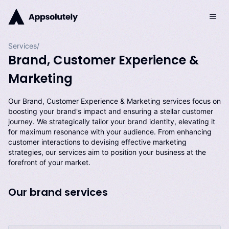
Services/
Brand, Customer Experience &
Marketing​​​​‌ ‍ ​‍​‍‌‍ ‌ ​‍‌‍‍‌‌‍‌ ‌‍‍‌‌‍ ‍​‍​‍​ ‍‍​‍​‍‌ ​ ‌‍​‌‌‍ ‍‌‍‍‌‌ ‌​‌ ‍‌​‍ ‍‌‍‍‌‌‍ ​‍​‍​‍ ​​‍​‍‌‍‍​‌ ​‍‌‍‌‌‌‍‌‍​‍​‍​ ‍‍​‍​‍‌‍‍​‌ ‌​‌ ‌​‌ ​​‌ ​ ​ ‍‍​‍ ​‍ ‌‍​‌‌ ​​‌ ​​‌ ​ ‌‍ ‌‍ ​‌ ‌‌‌ ‌​‌‍‌‌‌‍ ​‌ ‍‌​‍ ‌‌‍‌​‌‍‌‌‌ ‌‍​‍ ‍‌ ​ ‌‍​‌‌‍ ‍‌‍‍‌‌ ‌​‌ ‍‌​‍ ‍‌ ​ ‌ ‌​‌ ‌‌‌‍‌​‌‍‍‌‌‍ ​‍ ‌‍‍‌‌‍ ‍‌ ‌​‌‍‌‌‌‍ ‍‌ ‌​​‍ ‌‍‌‌‌‍‌​‌‍‍‌‌ ‌​​‍ ‌‍ ‌‌‍ ‌‍‌​‌‍‌‌​ ‌‌ ​​‌ ​‍‌‍‌‌‌ ​ ‌‍‌‌‌‍ ‍‌ ‌​‌‍​‌‌ ‌​‌‍‍‌‌‍ ‌‍ ‍​ ‍ ‌‍‍‌‌‍‌​​ ‌‌‍‌‌‌‍​ ‌‍‌‌‌‍​‍​ ​​​ ‌‌​ ​‍‌‍​‌​‍ ‌​ ​‌‌‍​ ‌‍​‌​ ​‌​‍ ‌​ ‌​​ ‍​‌‍​‌​ ​‌​‍ ‌‌‍​‌​ ‌‌​ ‌​​ ‌​​‍ ‌‌‍​‌​ ‌‌​ ‍​‌‍​ ‌‍‌‍​ ‍​​ ‌ ​ ‌​​ ​‌‌‍​‍​ ‍​​ ​‍​ ‍ ‌ ‌​‌ ‍‌‌ ​​‌‍‌‌​ ‌‌ ​ ‌‍‌‌‌ ​‍‌ ‌‍‌‍‍‌‌‍​ ‌‍‌‌‌‌ ‌ ‌​‌ ‍‌‌ ​​‌‍‌‌‌ ​ ​ ‍ ‌ ​​‌‍​‌‌ ‌​‌‍‍​​ ‌‌ ‌​‌‍‍‌‌ ‌​‌‍ ​‌‍‌‌​ ‌‍​‍‌‍​‌‌ ​ ‌‍‌‌‌‌‌‌‌ ​‍‌‍ ​​ ‌‌‍‍​‌ ‌​‌ ‌​‌ ​​‌ ​ ​‍‌‌​ ​ ‌​​‌​‍‌‌​ ​‍‌​‌‍​‍‌‌​ ​‍‌​‌‍‌‍​‌‌ ​​‌ ​​‌ ​ ‌‍ ‌‍ ​‌ ‌‌‌ ‌​‌‍‌‌‌‍ ​‌ ‍‌​‍ ‌‌‍‌​‌‍‌‌‌ ‌‍​‍ ‍‌ ​ ‌‍​‌‌‍ ‍‌‍‍‌‌ ‌​‌ ‍‌​‍ ‍‌ ​ ‌ ‌​‌ ‌‌‌‍‌​‌‍‍‌‌‍ ​‍‌‍‌‍‍‌‌‍‌​​ ‌‌‍‌‌‌‍​ ‌‍‌‌‌‍​‍​ ​​​ ‌‌​ ​‍‌‍​‌​‍ ‌​ ​‌‌‍​ ‌‍​‌​ ​‌​‍ ‌​ ‌​​ ‍​‌‍​‌​ ​‌​‍ ‌‌‍​‌​ ‌‌​ ‌​​ ‌​​‍ ‌‌‍​‌​ ‌‌​ ‍​‌‍​ ‌‍‌‍​ ‍​​ ‌ ​ ‌​​ ​‌‌‍​‍​ ‍​​ ​‍​‍‌‍‌ ‌​‌ ‍‌‌ ​​‌‍‌‌​ ‌‌ ​ ‌‍‌‌‌ ​‍‌ ‌‍‌‍‍‌‌‍​ ‌‍‌‌‌‌ ‌ ‌​‌ ‍‌‌ ​​‌‍‌‌‌ ​ ​‍‌‍‌ ​​‌‍​‌‌ ‌​‌‍‍​​ ‌‌ ‌​‌‍‍‌‌ ‌​‌‍ ​‌‍‌‌​‍​‍‌ ‌
Our Brand, Customer Experience & Marketing services focus on
boosting your brand's impact and ensuring a stellar customer
journey. We strategically tailor your brand identity, elevating it
for maximum resonance with your audience. From enhancing
customer interactions to devising effective marketing
strategies, our services aim to position your business at the
forefront of your market.​​​​‌ ‍ ​‍​‍‌‍ ‌ ​‍‌‍‍‌‌‍‌ ‌‍‍‌‌‍ ‍​‍​‍​ ‍‍​‍​‍‌ ​ ‌‍​‌‌‍ ‍‌‍‍‌‌ ‌​‌ ‍‌​‍ ‍‌‍‍‌‌‍ ​‍​‍​‍ ​​‍​‍‌‍‍​‌ ​‍‌‍‌‌‌‍‌‍​‍​‍​ ‍‍​‍​‍‌‍‍​‌ ‌​‌ ‌​‌ ​​‌ ​ ​ ‍‍​‍ ​‍ ‌‍​‌‌ ​​‌ ​​‌ ​ ‌‍ ‌‍ ​‌ ‌‌‌ ‌​‌‍‌‌‌‍ ​‌ ‍‌​‍ ‌‌‍‌​‌‍‌‌‌ ‌‍​‍ ‍‌ ​ ‌‍​‌‌‍ ‍‌‍‍‌‌ ‌​‌ ‍‌​‍ ‍‌ ​ ‌ ‌​‌ ‌‌‌‍‌​‌‍‍‌‌‍ ​‍ ‌‍‍‌‌‍ ‍‌ ‌​‌‍‌‌‌‍ ‍‌ ‌​​‍ ‌‍‌‌‌‍‌​‌‍‍‌‌ ‌​​‍ ‌‍ ‌‌‍ ‌‍‌​‌‍‌‌​ ‌‌ ​​‌ ​‍‌‍‌‌‌ ​ ‌‍‌‌‌‍ ‍‌ ‌​‌‍​‌‌ ‌​‌‍‍‌‌‍ ‌‍ ‍​ ‍ ‌‍‍‌‌‍‌​​ ‌‌‍‌‌‌‍​ ‌‍‌‌‌‍​‍​ ​​​ ‌‌​ ​‍‌‍​‌​‍ ‌​ ​‌‌‍​ ‌‍​‌​ ​‌​‍ ‌​ ‌​​ ‍​‌‍​‌​ ​‌​‍ ‌‌‍​‌​ ‌‌​ ‌​​ ‌​​‍ ‌‌‍​‌​ ‌‌​ ‍​‌‍​ ‌‍‌‍​ ‍​​ ‌ ​ ‌​​ ​‌‌‍​‍​ ‍​​ ​‍​ ‍ ‌ ‌​‌ ‍‌‌ ​​‌‍‌‌​ ‌‌ ​ ‌‍‌‌‌ ​‍‌ ‌‍‌‍‍‌‌‍​ ‌‍‌‌‌‌ ‌ ‌​‌ ‍‌‌ ​​‌‍‌‌‌ ​ ​ ‍ ‌ ​​‌‍​‌‌ ‌​‌‍‍​​ ‌‌‍​‍‌‍ ‌‍‌​‌ ‍‌​‍‌‌​ ‌‌‌​​‍‌‌ ‌‍‍ ‌‍‌‌‌ ‍‌​‍‌‌​ ​ ‌​‌​​‍‌‌​ ​ ‌​‌​​‍‌‌​ ​‍​ ​‍‌‍‌‌​ ‌‌​ ‌ ​ ‌‌​ ‌‌‌‍‌‍​ ‍​​ ‌ ​ ‌‌‌‍​ ​ ‌‍​ ‌ ​‍‌‌​ ​‍​ ​‍​‍‌‌​ ‌‌‌​‌​​‍ ‍‌‍​ ‌‍‍​‌‍‍‌‌‍ ​‌‍‌​‌ ​‍‌‍‌‌‌‍ ‍​‍‌‌​ ‌‌‌​​‍‌‌ ‌‍‍ ‌‍‌‌‌ ‍‌​‍‌‌​ ​ ‌​‌​​‍‌‌​ ​ ‌​‌​​‍‌‌​ ​‍​ ​‍‌‍​‌​ ​‍‌‍​‍​ ‍​‌‍​‌​ ​ ‌‍​ ​ ‌‍​ ‍‌​ ‌‍​ ​‌​ ‌​​ ​​​‍‌‌​ ​‍​ ​‍​‍‌‌​ ‌‌‌​‌​​‍ ‍‌ ‌​‌‍‌‌‌ ‍​‌ ‌​​ ‌‍​‍‌‍​‌‌ ​ ‌‍‌‌‌‌‌‌‌ ​‍‌‍ ​​ ‌‌‍‍​‌ ‌​‌ ‌​‌ ​​‌ ​ ​‍‌‌​ ​ ‌​​‌​‍‌‌​ ​‍‌​‌‍​‍‌‌​ ​‍‌​‌‍‌‍​‌‌ ​​‌ ​​‌ ​ ‌‍ ‌‍ ​‌ ‌‌‌ ‌​‌‍‌‌‌‍ ​‌ ‍‌​‍ ‌‌‍‌​‌‍‌‌‌ ‌‍​‍ ‍‌ ​ ‌‍​‌‌‍ ‍‌‍‍‌‌ ‌​‌ ‍‌​‍ ‍‌ ​ ‌ ‌​‌ ‌‌‌‍‌​‌‍‍‌‌‍ ​‍‌‍‌‍‍‌‌‍‌​​ ‌‌‍‌‌‌‍​ ‌‍‌‌‌‍​‍​ ​​​ ‌‌​ ​‍‌‍​‌​‍ ‌​ ​‌‌‍​ ‌‍​‌​ ​‌​‍ ‌​ ‌​​ ‍​‌‍​‌​ ​‌​‍ ‌‌‍​‌​ ‌‌​ ‌​​ ‌​​‍ ‌‌‍​‌​ ‌‌​ ‍​‌‍​ ‌‍‌‍​ ‍​​ ‌ ​ ‌​​ ​‌‌‍​‍​ ‍​​ ​‍​‍‌‍‌ ‌​‌ ‍‌‌ ​​‌‍‌‌​ ‌‌ ​ ‌‍‌‌‌ ​‍‌ ‌‍‌‍‍‌‌‍​ ‌‍‌‌‌‌ ‌ ‌​‌ ‍‌‌ ​​‌‍‌‌‌ ​ ​‍‌‍‌ ​​‌‍​‌‌ ‌​‌‍‍​​ ‌‌‍​‍‌‍ ‌‍‌​‌ ‍‌​‍‌‌​ ‌‌‌​​‍‌‌ ‌‍‍ ‌‍‌‌‌ ‍‌​‍‌‌​ ​ ‌​‌​​‍‌‌​ ​ ‌​‌​​‍‌‌​ ​‍​ ​‍‌‍‌‌​ ‌‌​ ‌ ​ ‌‌​ ‌‌‌‍‌‍​ ‍​​ ‌ ​ ‌‌‌‍​ ​ ‌‍​ ‌ ​‍‌‌​ ​‍​ ​‍​‍‌‌​ ‌‌‌​‌​​‍ ‍‌‍​ ‌‍‍​‌‍‍‌‌‍ ​‌‍‌​‌ ​‍‌‍‌‌‌‍ ‍​‍‌‌​ ‌‌‌​​‍‌‌ ‌‍‍ ‌‍‌‌‌ ‍‌​‍‌‌​ ​ ‌​‌​​‍‌‌​ ​ ‌​‌​​‍‌‌​ ​‍​ ​‍‌‍​‌​ ​‍‌‍​‍​ ‍​‌‍​‌​ ​ ‌‍​ ​ ‌‍​ ‍‌​ ‌‍​ ​‌​ ‌​​ ​​​‍‌‌​ ​‍​ ​‍​‍‌‌​ ‌‌‌​‌​​‍ ‍‌ ‌​‌‍‌‌‌ ‍​‌ ‌​​‍​‍‌ ‌
Our brand services