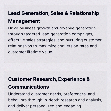
Lead Generation, Sales & Relationship
Management​​​​‌ ‍ ​‍​‍‌‍ ‌ ​‍‌‍‍‌‌‍‌ ‌‍‍‌‌‍ ‍​‍​‍​ ‍‍​‍​‍‌ ​ ‌‍​‌‌‍ ‍‌‍‍‌‌ ‌​‌ ‍‌​‍ ‍‌‍‍‌‌‍ ​‍​‍​‍ ​​‍​‍‌‍‍​‌ ​‍‌‍‌‌‌‍‌‍​‍​‍​ ‍‍​‍​‍‌‍‍​‌ ‌​‌ ‌​‌ ​​‌ ​ ​ ‍‍​‍ ​‍ ‌‍​‌‌ ​​‌ ​​‌ ​ ‌‍ ‌‍ ​‌ ‌‌‌ ‌​‌‍‌‌‌‍ ​‌ ‍‌​‍ ‌‌‍‌​‌‍‌‌‌ ‌‍​‍ ‍‌ ​ ‌‍​‌‌‍ ‍‌‍‍‌‌ ‌​‌ ‍‌​‍ ‍‌ ​ ‌ ‌​‌ ‌‌‌‍‌​‌‍‍‌‌‍ ​‍ ‌‍‍‌‌‍ ‍‌ ‌​‌‍‌‌‌‍ ‍‌ ‌​​‍ ‌‍‌‌‌‍‌​‌‍‍‌‌ ‌​​‍ ‌‍ ‌‌‍ ‌‍‌​‌‍‌‌​ ‌‌ ​​‌ ​‍‌‍‌‌‌ ​ ‌‍‌‌‌‍ ‍‌ ‌​‌‍​‌‌ ‌​‌‍‍‌‌‍ ‌‍ ‍​ ‍ ‌‍‍‌‌‍‌​​ ‌‌‍‌‍‌‍‌​​ ‍‌​ ​​‌‍​‍‌‍​‌​ ​‌‌‍‌​​‍ ‌‌‍‌‍‌‍​ ‌‍​‌​ ‍​​‍ ‌​ ‌​​ ‌‌​ ​ ​ ‌ ​‍ ‌‌‍​‍​ ​ ​ ​​​ ‌​​‍ ‌​ ​ ​ ​ ‌‍‌​‌‍​ ​ ‌ ‌‍‌‌​ ‍​‌‍‌‌​ ‌​​ ‌​​ ​ ​ ‌ ​ ‍ ‌ ‌​‌ ‍‌‌ ​​‌‍‌‌​ ‌‌ ​ ‌‍‌‌‌ ​‍‌ ‌‍‌‍‍‌‌‍​ ‌‍‌‌‌ ​ ​ ‍ ‌ ​​‌‍​‌‌ ‌​‌‍‍​​ ‌‌ ‌​‌‍‍‌‌ ‌​‌‍ ​‌‍‌‌​ ‌‍​‍‌‍​‌‌ ​ ‌‍‌‌‌‌‌‌‌ ​‍‌‍ ​​ ‌‌‍‍​‌ ‌​‌ ‌​‌ ​​‌ ​ ​‍‌‌​ ​ ‌​​‌​‍‌‌​ ​‍‌​‌‍​‍‌‌​ ​‍‌​‌‍‌‍​‌‌ ​​‌ ​​‌ ​ ‌‍ ‌‍ ​‌ ‌‌‌ ‌​‌‍‌‌‌‍ ​‌ ‍‌​‍ ‌‌‍‌​‌‍‌‌‌ ‌‍​‍ ‍‌ ​ ‌‍​‌‌‍ ‍‌‍‍‌‌ ‌​‌ ‍‌​‍ ‍‌ ​ ‌ ‌​‌ ‌‌‌‍‌​‌‍‍‌‌‍ ​‍‌‍‌‍‍‌‌‍‌​​ ‌‌‍‌‍‌‍‌​​ ‍‌​ ​​‌‍​‍‌‍​‌​ ​‌‌‍‌​​‍ ‌‌‍‌‍‌‍​ ‌‍​‌​ ‍​​‍ ‌​ ‌​​ ‌‌​ ​ ​ ‌ ​‍ ‌‌‍​‍​ ​ ​ ​​​ ‌​​‍ ‌​ ​ ​ ​ ‌‍‌​‌‍​ ​ ‌ ‌‍‌‌​ ‍​‌‍‌‌​ ‌​​ ‌​​ ​ ​ ‌ ​‍‌‍‌ ‌​‌ ‍‌‌ ​​‌‍‌‌​ ‌‌ ​ ‌‍‌‌‌ ​‍‌ ‌‍‌‍‍‌‌‍​ ‌‍‌‌‌ ​ ​‍‌‍‌ ​​‌‍​‌‌ ‌​‌‍‍​​ ‌‌ ‌​‌‍‍‌‌ ‌​‌‍ ​‌‍‌‌​‍​‍‌ ‌
Drive business growth and revenue generation
through targeted lead generation campaigns,
effective sales strategies, and nurturing customer
relationships to maximize conversion rates and
customer lifetime value.​​​​‌ ‍ ​‍​‍‌‍ ‌ ​‍‌‍‍‌‌‍‌ ‌‍‍‌‌‍ ‍​‍​‍​ ‍‍​‍​‍‌ ​ ‌‍​‌‌‍ ‍‌‍‍‌‌ ‌​‌ ‍‌​‍ ‍‌‍‍‌‌‍ ​‍​‍​‍ ​​‍​‍‌‍‍​‌ ​‍‌‍‌‌‌‍‌‍​‍​‍​ ‍‍​‍​‍‌‍‍​‌ ‌​‌ ‌​‌ ​​‌ ​ ​ ‍‍​‍ ​‍ ‌‍​‌‌ ​​‌ ​​‌ ​ ‌‍ ‌‍ ​‌ ‌‌‌ ‌​‌‍‌‌‌‍ ​‌ ‍‌​‍ ‌‌‍‌​‌‍‌‌‌ ‌‍​‍ ‍‌ ​ ‌‍​‌‌‍ ‍‌‍‍‌‌ ‌​‌ ‍‌​‍ ‍‌ ​ ‌ ‌​‌ ‌‌‌‍‌​‌‍‍‌‌‍ ​‍ ‌‍‍‌‌‍ ‍‌ ‌​‌‍‌‌‌‍ ‍‌ ‌​​‍ ‌‍‌‌‌‍‌​‌‍‍‌‌ ‌​​‍ ‌‍ ‌‌‍ ‌‍‌​‌‍‌‌​ ‌‌ ​​‌ ​‍‌‍‌‌‌ ​ ‌‍‌‌‌‍ ‍‌ ‌​‌‍​‌‌ ‌​‌‍‍‌‌‍ ‌‍ ‍​ ‍ ‌‍‍‌‌‍‌​​ ‌‌‍‌‍‌‍‌​​ ‍‌​ ​​‌‍​‍‌‍​‌​ ​‌‌‍‌​​‍ ‌‌‍‌‍‌‍​ ‌‍​‌​ ‍​​‍ ‌​ ‌​​ ‌‌​ ​ ​ ‌ ​‍ ‌‌‍​‍​ ​ ​ ​​​ ‌​​‍ ‌​ ​ ​ ​ ‌‍‌​‌‍​ ​ ‌ ‌‍‌‌​ ‍​‌‍‌‌​ ‌​​ ‌​​ ​ ​ ‌ ​ ‍ ‌ ‌​‌ ‍‌‌ ​​‌‍‌‌​ ‌‌ ​ ‌‍‌‌‌ ​‍‌ ‌‍‌‍‍‌‌‍​ ‌‍‌‌‌ ​ ​ ‍ ‌ ​​‌‍​‌‌ ‌​‌‍‍​​ ‌‌ ​ ‌ ‌‌‌‍ ‌‌‍ ‌‌‍​‌‌ ​‍‌ ‍‌​ ‌‍​‍‌‍​‌‌ ​ ‌‍‌‌‌‌‌‌‌ ​‍‌‍ ​​ ‌‌‍‍​‌ ‌​‌ ‌​‌ ​​‌ ​ ​‍‌‌​ ​ ‌​​‌​‍‌‌​ ​‍‌​‌‍​‍‌‌​ ​‍‌​‌‍‌‍​‌‌ ​​‌ ​​‌ ​ ‌‍ ‌‍ ​‌ ‌‌‌ ‌​‌‍‌‌‌‍ ​‌ ‍‌​‍ ‌‌‍‌​‌‍‌‌‌ ‌‍​‍ ‍‌ ​ ‌‍​‌‌‍ ‍‌‍‍‌‌ ‌​‌ ‍‌​‍ ‍‌ ​ ‌ ‌​‌ ‌‌‌‍‌​‌‍‍‌‌‍ ​‍‌‍‌‍‍‌‌‍‌​​ ‌‌‍‌‍‌‍‌​​ ‍‌​ ​​‌‍​‍‌‍​‌​ ​‌‌‍‌​​‍ ‌‌‍‌‍‌‍​ ‌‍​‌​ ‍​​‍ ‌​ ‌​​ ‌‌​ ​ ​ ‌ ​‍ ‌‌‍​‍​ ​ ​ ​​​ ‌​​‍ ‌​ ​ ​ ​ ‌‍‌​‌‍​ ​ ‌ ‌‍‌‌​ ‍​‌‍‌‌​ ‌​​ ‌​​ ​ ​ ‌ ​‍‌‍‌ ‌​‌ ‍‌‌ ​​‌‍‌‌​ ‌‌ ​ ‌‍‌‌‌ ​‍‌ ‌‍‌‍‍‌‌‍​ ‌‍‌‌‌ ​ ​‍‌‍‌ ​​‌‍​‌‌ ‌​‌‍‍​​ ‌‌ ​ ‌ ‌‌‌‍ ‌‌‍ ‌‌‍​‌‌ ​‍‌ ‍‌​‍​‍‌ ‌
Customer Research, Experience &
Communications​​​​‌ ‍ ​‍​‍‌‍ ‌ ​‍‌‍‍‌‌‍‌ ‌‍‍‌‌‍ ‍​‍​‍​ ‍‍​‍​‍‌ ​ ‌‍​‌‌‍ ‍‌‍‍‌‌ ‌​‌ ‍‌​‍ ‍‌‍‍‌‌‍ ​‍​‍​‍ ​​‍​‍‌‍‍​‌ ​‍‌‍‌‌‌‍‌‍​‍​‍​ ‍‍​‍​‍‌‍‍​‌ ‌​‌ ‌​‌ ​​‌ ​ ​ ‍‍​‍ ​‍ ‌‍​‌‌ ​​‌ ​​‌ ​ ‌‍ ‌‍ ​‌ ‌‌‌ ‌​‌‍‌‌‌‍ ​‌ ‍‌​‍ ‌‌‍‌​‌‍‌‌‌ ‌‍​‍ ‍‌ ​ ‌‍​‌‌‍ ‍‌‍‍‌‌ ‌​‌ ‍‌​‍ ‍‌ ​ ‌ ‌​‌ ‌‌‌‍‌​‌‍‍‌‌‍ ​‍ ‌‍‍‌‌‍ ‍‌ ‌​‌‍‌‌‌‍ ‍‌ ‌​​‍ ‌‍‌‌‌‍‌​‌‍‍‌‌ ‌​​‍ ‌‍ ‌‌‍ ‌‍‌​‌‍‌‌​ ‌‌ ​​‌ ​‍‌‍‌‌‌ ​ ‌‍‌‌‌‍ ‍‌ ‌​‌‍​‌‌ ‌​‌‍‍‌‌‍ ‌‍ ‍​ ‍ ‌‍‍‌‌‍‌​​ ‌​ ‌ ‌‍‌‍‌‍​‍​ ​‍‌‍​‍​ ‍‌‌‍‌​​ ‌​​‍ ‌​ ​​‌‍​‌​ ‌‌​ ​​​‍ ‌​ ‌​‌‍‌‌‌‍‌‍‌‍‌‍​‍ ‌‌‍​‌​ ‍‌​ ​‌‌‍‌‌​‍ ‌‌‍​‍​ ‌ ‌‍‌‌​ ‌ ‌‍​‍​ ​‌​ ‌‌‌‍​‍‌‍​ ​ ‍​​ ‌ ​ ​‍​ ‍ ‌ ‌​‌ ‍‌‌ ​​‌‍‌‌​ ‌‌ ​ ‌‍‌‌‌ ​‍‌ ‌‍‌‍‍‌‌‍​ ‌‍‌‌‌ ​ ​ ‍ ‌ ​​‌‍​‌‌ ‌​‌‍‍​​ ‌‌ ‌​‌‍‍‌‌ ‌​‌‍ ​‌‍‌‌​ ‌‍​‍‌‍​‌‌ ​ ‌‍‌‌‌‌‌‌‌ ​‍‌‍ ​​ ‌‌‍‍​‌ ‌​‌ ‌​‌ ​​‌ ​ ​‍‌‌​ ​ ‌​​‌​‍‌‌​ ​‍‌​‌‍​‍‌‌​ ​‍‌​‌‍‌‍​‌‌ ​​‌ ​​‌ ​ ‌‍ ‌‍ ​‌ ‌‌‌ ‌​‌‍‌‌‌‍ ​‌ ‍‌​‍ ‌‌‍‌​‌‍‌‌‌ ‌‍​‍ ‍‌ ​ ‌‍​‌‌‍ ‍‌‍‍‌‌ ‌​‌ ‍‌​‍ ‍‌ ​ ‌ ‌​‌ ‌‌‌‍‌​‌‍‍‌‌‍ ​‍‌‍‌‍‍‌‌‍‌​​ ‌​ ‌ ‌‍‌‍‌‍​‍​ ​‍‌‍​‍​ ‍‌‌‍‌​​ ‌​​‍ ‌​ ​​‌‍​‌​ ‌‌​ ​​​‍ ‌​ ‌​‌‍‌‌‌‍‌‍‌‍‌‍​‍ ‌‌‍​‌​ ‍‌​ ​‌‌‍‌‌​‍ ‌‌‍​‍​ ‌ ‌‍‌‌​ ‌ ‌‍​‍​ ​‌​ ‌‌‌‍​‍‌‍​ ​ ‍​​ ‌ ​ ​‍​‍‌‍‌ ‌​‌ ‍‌‌ ​​‌‍‌‌​ ‌‌ ​ ‌‍‌‌‌ ​‍‌ ‌‍‌‍‍‌‌‍​ ‌‍‌‌‌ ​ ​‍‌‍‌ ​​‌‍​‌‌ ‌​‌‍‍​​ ‌‌ ‌​‌‍‍‌‌ ‌​‌‍ ​‌‍‌‌​‍​‍‌ ‌
Understand customer needs, preferences, and
behaviors through in-depth research and analysis,
and deliver personalized and engaging